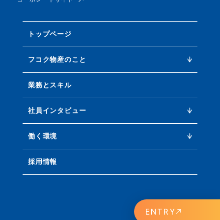
トップページ
フコク物産のこと
ビジネスストーリー
開発型商社って？
フコクとセカイ
キーワードで知るフコク
業務とスキル
社員インタビュー
社員インタビュー
営業職 N.C
営業職 F.H
営業職 課長 T.T
執行役員 S.Y
執行役員 S.S
働く環境
教育・人材育成
各種制度紹介
採用情報
ENTRY