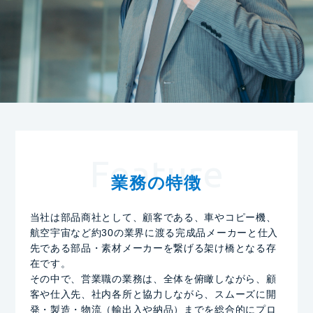
Feature
業務の特徴
当社は部品商社として、顧客である、車やコピー機、
航空宇宙など
約30の業界に渡る完成品メーカーと仕入
先である部品・素材メーカーを繋げる架け橋となる存
在です。
その中で、営業職の業務は、全体を俯瞰しながら、顧
客や仕入先、社内各所と協力しながら、
スムーズに開
発・製造・物流（輸出入や納品）までを総合的にプロ