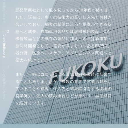
フコク物産のこれまで
開発型商社として舵を切ってから30年程が経ちま
した。現在は、多くの技術力の高い仕入先とお付き
合いしており、顧客の希望に沿った提案ができる状
態へと成長。自動車用製品や建設機械用製品、OA
フコク物産のいま
機器製品などの既存の製品に加え、近年は新事業・
新商材開発として、需要が高まりつつあるEV充電
器分野、医療ヘルスケア、アグリビジネス関連へと
拡大を続けています。
フコク物産のこれから
また、一時はコロナによる景気動向が業績に影響す
ることもありましたが、複数の業界で営業活動をし
ていることや顧客・仕入先と継続取引をする現場の
営業努力、先人の積み重ねなどが重なり、黒字経営
を続けています。