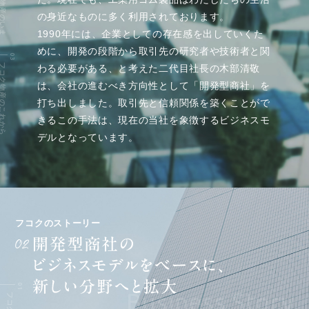
コク物産のいま
の身近なものに多く利用されております。
1990年には、企業としての存在感を出していくた
めに、開発の段階から取引先の研究者や技術者と関
コク物産のこれから
わる必要がある、と考えた二代目社長の木部清敬
は、会社の進むべき方向性として「開発型商社」を
打ち出しました。取引先と信頼関係を築くことがで
きるこの手法は、現在の当社を象徴するビジネスモ
デルとなっています。
フコクのストーリー
Business Story