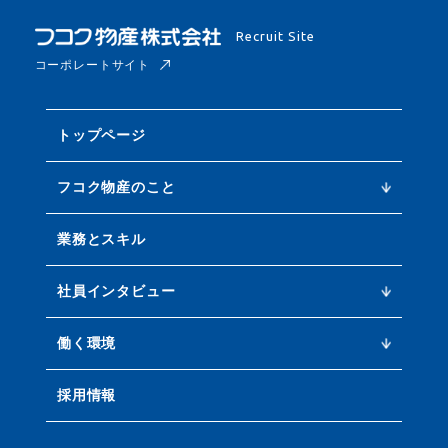
Recruit Site
コーポレートサイト
トップページ
フコク物産のこと
ビジネスストーリー
開発型商社って？
フコクとセカイ
キーワードで知るフコク
業務とスキル
社員インタビュー
社員インタビュー
営業職 N.C
営業職 F.H
営業職 課長 T.T
執行役員 S.Y
執行役員 S.S
働く環境
教育・人材育成
各種制度紹介
採用情報