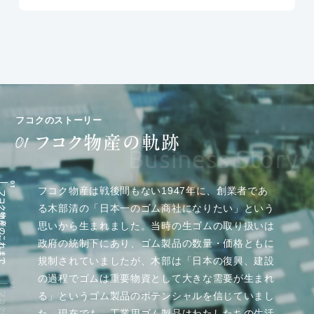
フコクのストーリー
Business Story
フコク物産は戦後間もない1947年に、創業者であ
コク物産のこれまで
る木部清の「日本一のゴム商社になりたい」という
思いから生まれました。当時の生ゴムの取り扱いは
政府の統制下にあり、ゴム製品の数量・価格ともに
規制されていましたが、木部は「日本の復興、建設
の過程でゴムは重要物資として大きな需要が生まれ
る」というゴム製品のポテンシャルを信じていまし
た。現在でも、工業用ゴム製品はわたしたちの生活